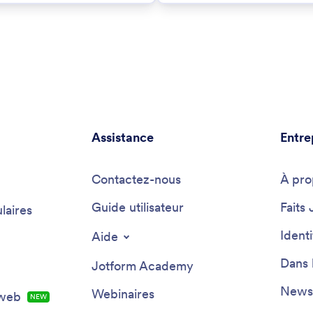
Assistance
Entre
Contactez-nous
À pro
Guide utilisateur
Faits 
laires
Ident
Aide
Dans 
Jotform Academy
Newsl
Webinaires
 web
NEW