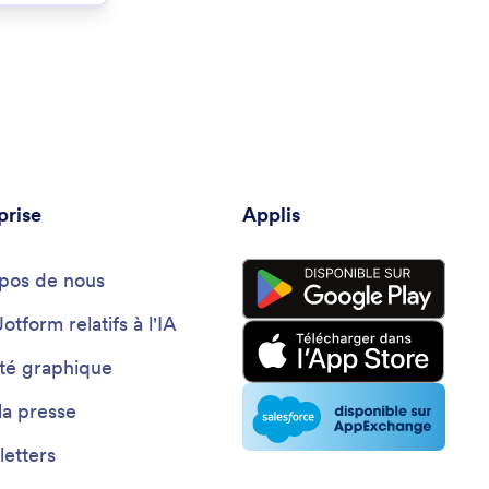
prise
Applis
pos de nous
Jotform relatifs à l'IA
ité graphique
la presse
etters