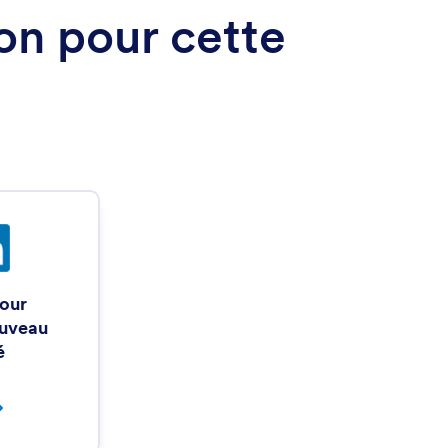
ion pour cette
jour
ouveau
é