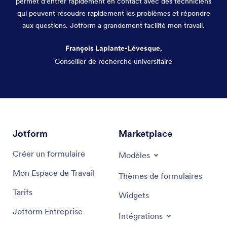
permet d'entrer rapidement en contact avec des techniciens
qui peuvent résoudre rapidement les problèmes et répondre
aux questions. Jotform a grandement facilité mon travail.
François Laplante-Lévesque,
Conseiller de recherche universitaire
Fin de la conversation
Jotform
Marketplace
Créer un formulaire
Modèles
Mon Espace de Travail
Thèmes de formulaires
Tarifs
Widgets
Jotform Entreprise
Intégrations