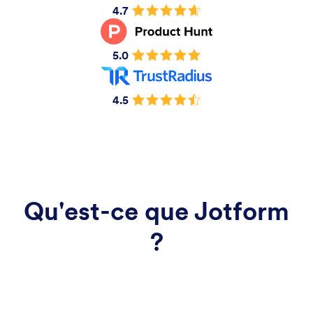
4.7
5.0
4.5
Qu'est-ce que Jotform
?