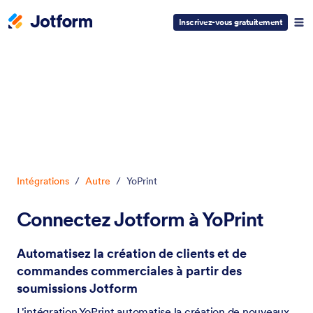
Inscrivez-vous gratuitement
Début du dialogue
Intégrations
/
Autre
/
YoPrint
Connectez Jotform à YoPrint
Automatisez la création de clients et de
commandes commerciales à partir des
soumissions Jotform
L'intégration YoPrint automatise la création de nouveaux