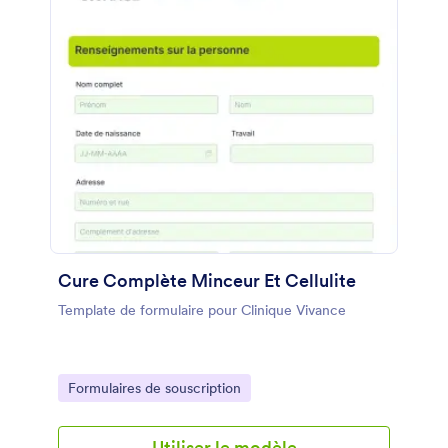
Cure Complète Minceur Et Cellulite
Template de formulaire pour Clinique Vivance
Go to Category:
Formulaires de souscription
Utiliser le modèle