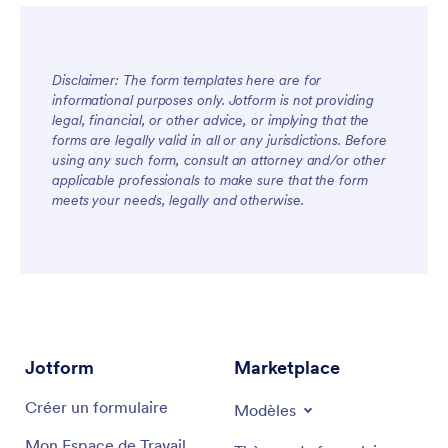
efficace de s'assurer que les pistes sont
immédiatement suivies. Curieux de savoir ce que
vous pouvez faire avec les formulaires de courrier
électronique ? Ajoutez votre logo, modifiez les
Disclaimer: The form templates here are for
champs du formulaire, modifiez l'image d'arrière-
informational purposes only. Jotform is not providing
plan ou ajoutez une note pour adapter le formulaire
legal, financial, or other advice, or implying that the
à votre style. Si vous souhaitez que le formulaire
forms are legally valid in all or any jurisdictions. Before
recueille plus d'informations, utilisez notre
using any such form, consult an attorney and/or other
générateur de formulaire gratuit pour ajouter,
applicable professionals to make sure that the form
supprimer ou mettre à jour des questions. Si vous
meets your needs, legally and otherwise.
envoyez les réponses à vos autres comptes, utilisez
l'une de nos plus de 100 intégrations pour obtenir
les informations dont vous avez besoin sans changer
de programme.
Jotform
Marketplace
Créer un compte
Modèles
Créer un formulaire