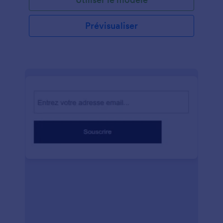
d'adresse, etc. Avec un formulaire d'abonnement au
magazine en ligne gratuit, vous pouvez collecter des
informations sur les clients de votre entreprise !
Prévisualiser
Personnalisez simplement les formulaires en
fonction de vos besoins, intégrez-les sur votre site
Web ou partagez-les avec un lien par e-mail. Votre
formulaire d'abonnement au magazine peut même
être partagé sur les réseaux sociaux. Vous
souhaitez personnaliser votre formulaire
d'abonnement au magazine ? Ajoutez votre logo,
modifiez l'image d'arrière-plan ou ajoutez d'autres
champs de formulaire pour collecter des numéros
de téléphone, des détails de carte de crédit ou des
options de paiement. Vous pouvez même partager
des soumissions avec plus de 100 comptes
populaires tels que Dropbox, Google Drive, etc.
Automatisez votre collection de formulaires
d'abonnement avec le formulaire d'abonnement au
magazine en ligne gratuit de Jotform - et faites
entrer votre entreprise dans le 21e siècle
aujourd'hui.