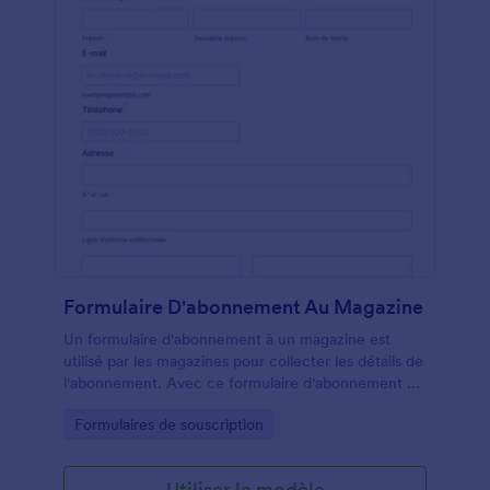
Formulaire D'abonnement Au Magazine
Un formulaire d'abonnement à un magazine est
utilisé par les magazines pour collecter les détails de
l'abonnement. Avec ce formulaire d'abonnement au
magazine, il est facile pour les éditeurs d'obtenir leur
Go to Category:
Formulaires de souscription
liste d'abonnement et leur paiement. Il est
couramment utilisé par les entreprises pour
promouvoir les plans tarifaires, les informations
Utiliser le modèle