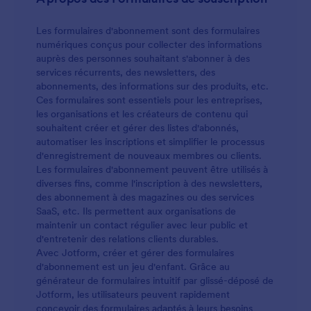
à votre style. Si vous souhaitez que le formulaire
recueille plus d'informations, utilisez notre
Les formulaires d'abonnement sont des formulaires
générateur de formulaire gratuit pour ajouter,
numériques conçus pour collecter des informations
supprimer ou mettre à jour des questions. Si vous
auprès des personnes souhaitant s'abonner à des
envoyez les réponses à vos autres comptes, utilisez
services récurrents, des newsletters, des
l'une de nos plus de 100 intégrations pour obtenir
abonnements, des informations sur des produits, etc.
les informations dont vous avez besoin sans changer
Ces formulaires sont essentiels pour les entreprises,
de programme.
les organisations et les créateurs de contenu qui
souhaitent créer et gérer des listes d'abonnés,
automatiser les inscriptions et simplifier le processus
d'enregistrement de nouveaux membres ou clients.
Les formulaires d'abonnement peuvent être utilisés à
diverses fins, comme l'inscription à des newsletters,
des abonnement à des magazines ou des services
SaaS, etc. Ils permettent aux organisations de
maintenir un contact régulier avec leur public et
d'entretenir des relations clients durables.
Avec Jotform, créer et gérer des formulaires
d'abonnement est un jeu d'enfant. Grâce au
générateur de formulaires intuitif par glissé-déposé de
Jotform, les utilisateurs peuvent rapidement
concevoir des formulaires adaptés à leurs besoins