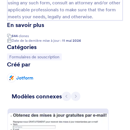
using any such form, consult an attorney and/or other
solide - et un formulaire d'inscription par e-mail peut
applicable professionals to make sure that the form
vous aider à en construire une. Personnalisez
simplement votre formulaire d'inscription par e-mail
meets your needs, legally and otherwise.
pour qu'il corresponde à votre marque et hébergez-
En savoir plus
le sur votre site web - nous nous occupons du reste.
Intégrez votre formulaire d'inscription par e-mail à
544
clones
d'autres services tels que Google Sheets, Google
Date de la dernière mise à jour :
11 mai 2026
Drive, Dropbox, etc., et envoyez automatiquement
Catégories
les e-mails collectés à ces services. Il vous suffit de
créer un compte Jotform et de commencer à
Accéder à la catégorie :
Formulaires de souscription
constituer une base de données des adresses e-mail
Créé par
et des coordonnées de vos clients.
Contrat De Coaching Individuel Bipartite
Jotform
Contrat de travail
Modèles connexes
Précédent
Suivant
Go to Category:
Formulaires de souscription
Utiliser le modèle