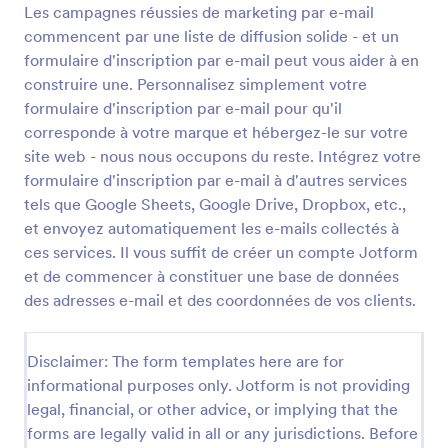
Les campagnes réussies de marketing par e-mail
Formulaire D'inscription Par Mail
commencent par une liste de diffusion solide - et un
formulaire d'inscription par e-mail peut vous aider à en
Un formulaire d'inscription par e-mail est un type de
formulaire de contact qui permet aux visiteurs de
construire une. Personnalisez simplement votre
s'abonner à la liste de diffusion d'un site web.
formulaire d'inscription par e-mail pour qu'il
Collectez les adresses e-mail de vos utilisateurs et
corresponde à votre marque et hébergez-le sur votre
Go to Category:
Formulaires de souscription
générez facilement des prospects. Vous pouvez
site web - nous nous occupons du reste. Intégrez votre
également obtenir des commentaires, des questions
formulaire d'inscription par e-mail à d'autres services
ou des suggestions de vos clients. Un formulaire
Utiliser le modèle
d'inscription par e-mail polyvalent peut être utilisé
tels que Google Sheets, Google Drive, Dropbox, etc.,
pour recueillir les adresses e-mail des utilisateurs et
et envoyez automatiquement les e-mails collectés à
leur consentement à recevoir des e-mails de
Prévisualiser
ces services. Il vous suffit de créer un compte Jotform
l'organisation. Le formulaire peut également
et de commencer à constituer une base de données
recueillir des commentaires, des questions et des
des adresses e-mail et des coordonnées de vos clients.
suggestions sur les produits/services proposés par
l'organisation. Que vous soyez une boutique en
ligne, une entreprise locale ou une organisation à
Disclaimer: The form templates here are for
but non lucratif, vous pouvez utiliser le formulaire
d'inscription par e-mail de votre site web pour vous
informational purposes only. Jotform is not providing
connecter avec votre public et constituer votre liste
legal, financial, or other advice, or implying that the
de diffusion. Les campagnes réussies de marketing
forms are legally valid in all or any jurisdictions. Before
par e-mail commencent par une liste de diffusion