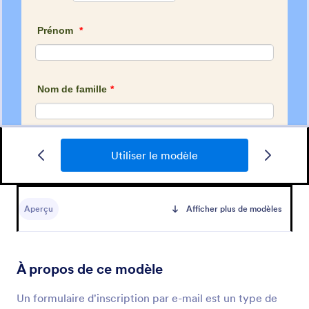
Utiliser le modèle
Formulaire D'inscription Obtenez Des Mises à Jour Gratuites Par E Mail !
Permet aux utilisateurs de s'abonner à la newsletter
ou aux listes de diffusion pour obtenir des mises à
Aperçu
Afficher plus de modèles
jour d'organisations ou d'entreprises !
Go to Category:
Formulaires publicitaires
À propos de ce modèle
Utiliser le modèle
Un formulaire d'inscription par e-mail est un type de