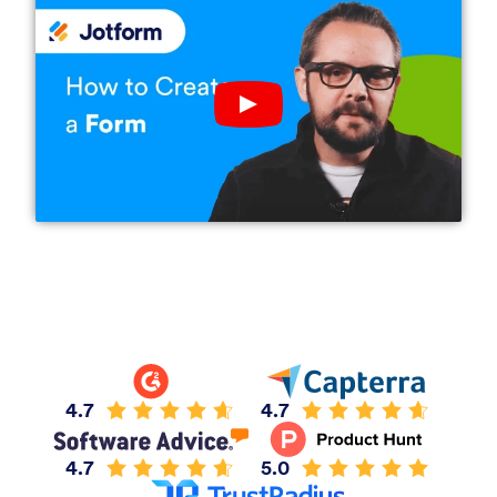
Play YouTube Video
4.7
4.7
4.7
5.0