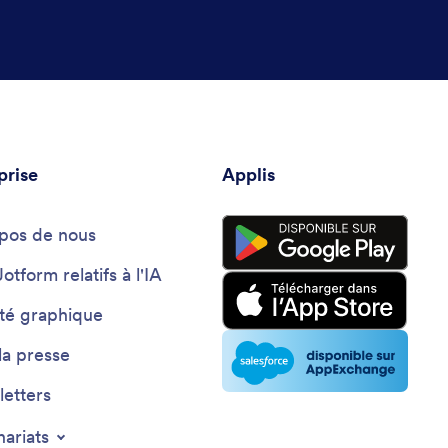
prise
Applis
pos de nous
Jotform relatifs à l'IA
ité graphique
la presse
etters
nariats