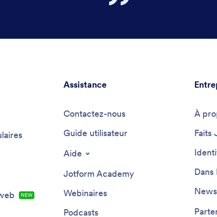
Assistance
Entre
Contactez-nous
À pro
Guide utilisateur
Faits 
laires
Ident
Aide
Dans 
Jotform Academy
Newsl
Webinaires
 web
NEW
Parte
Podcasts