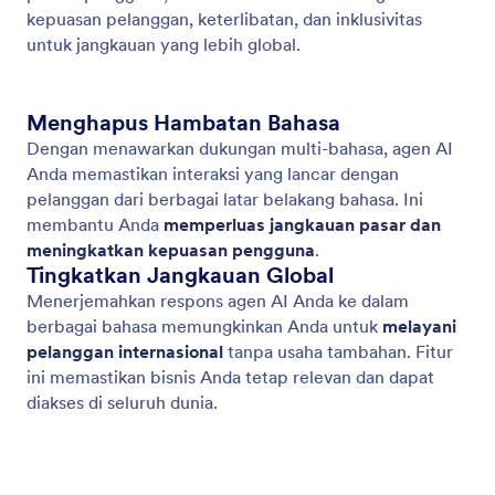
Contoh
Widget Situs Web
BARU
Produk
Fitur
Alat
Alat AI
Alternatif
Dukungan
Perusahaan
Hubungi kami
Tentang Kami
Panduan Pengguna
Fakta Jotform untuk AI
Kit Media