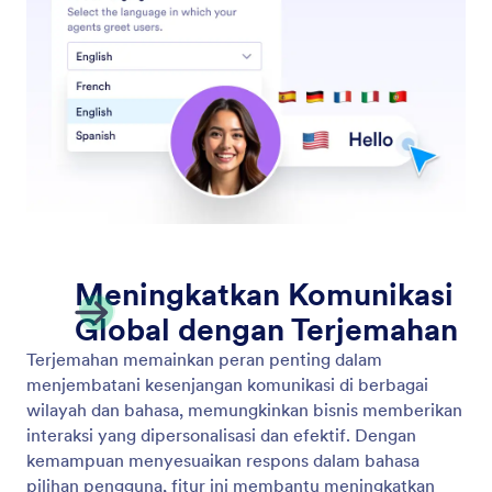
Aktifkan Obrolan Multibahasa
Izinkan pengguna berbicara dengan agen Anda
dalam bahasa asli mereka, meningkatkan aksesibilitas
dan keterlibatan.
Jotform
Marketplace
Buat Formulir
Templat
Ruang Kerja Saya
Tema Formulir
Harga
Widget Formulir
Jotform Enterprise
Integrasi