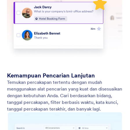
Aktifkan Obrolan Multibahasa
Izinkan pengguna berbicara dengan agen Anda
dalam bahasa asli mereka, meningkatkan aksesibilitas
dan keterlibatan.
Jotform
Marketplace
Buat Formulir
Templat
Ruang Kerja Saya
Tema Formulir
Harga
Widget Formulir
Jotform Enterprise
Integrasi