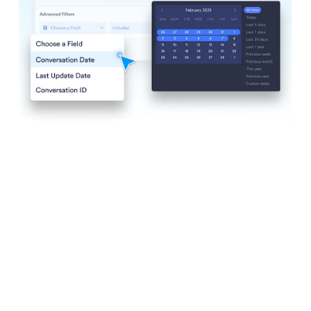
Contoh
Widget Situs Web
BARU
Produk
Fitur
Alat
Alat AI
Alternatif
Dukungan
Perusahaan
Hubungi kami
Tentang Kami
Panduan Pengguna
Fakta Jotform untuk AI
Kit Media