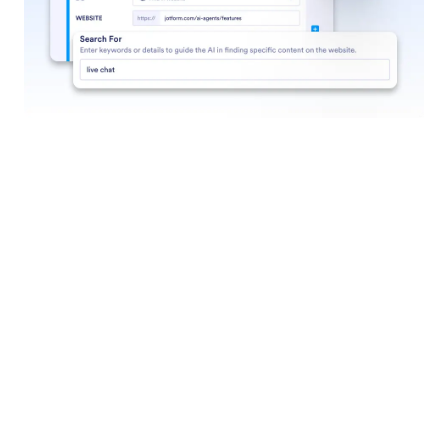
Jalankan Alur Kerja
Biarkan agen Anda memulai alur kerja yang sudah
ditentukan berdasarkan interaksi pengguna, baik itu
mengirimkan formulir, memproses persetujuan, atau
memulai urutan persetujuan yang kompleks.