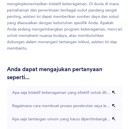
mengimplementasikan inisiatif keberagaman. Di dunia di mana
pemahaman dan penerimaan berbagai sudut pandang sangat
penting, asisten ini dapat memberikan sumber daya dan solusi
yang disesuaikan dengan kebutuhan spesifik Anda. Apakah
Anda sedang mengembangkan program keberagaman, mencari
untuk memahami nuansa budaya, atau membutuhkan
dukungan dalam menangani tantangan inklusi, asisten ini siap
membantu.
Anda dapat mengajukan pertanyaan
seperti...
Apa saja inisiatif keberagaman yang efektif untuk diterapkan di
Bagaimana cara membuat proses perekrutan saya lebih inklusif?
Apa saja tantangan umum yang harus dipertimbangkan saat me