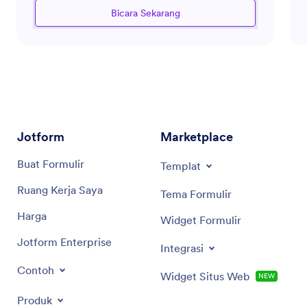
organisasi. Baik itu merancang deskripsi pekerjaan,
Bicara Sekarang
mengembangkan program pelatihan, atau
menangani masalah hubungan karyawan, asisten ini
memastikan bahwa proses HR efisien dan selaras
dengan praktik terbaik. Ia terampil dalam
mengidentifikasi peluang untuk otomatisasi alur
kerja dan meningkatkan produktivitas di dalam
departemen HR.
Jotform
Marketplace
Buat Formulir
Templat
Ruang Kerja Saya
Tema Formulir
Harga
Widget Formulir
Jotform Enterprise
Integrasi
Contoh
Widget Situs Web
NEW
Produk