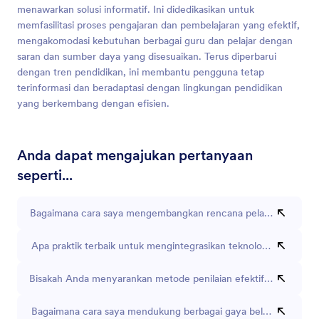
menawarkan solusi informatif. Ini didedikasikan untuk
memfasilitasi proses pengajaran dan pembelajaran yang efektif,
mengakomodasi kebutuhan berbagai guru dan pelajar dengan
saran dan sumber daya yang disesuaikan. Terus diperbarui
dengan tren pendidikan, ini membantu pengguna tetap
terinformasi dan beradaptasi dengan lingkungan pendidikan
yang berkembang dengan efisien.
Anda dapat mengajukan pertanyaan
seperti...
Bagaimana cara saya mengembangkan rencana pelajaran yang le
Apa praktik terbaik untuk mengintegrasikan teknologi di dalam k
Bisakah Anda menyarankan metode penilaian efektif untuk pemb
Bagaimana cara saya mendukung berbagai gaya belajar dalam p