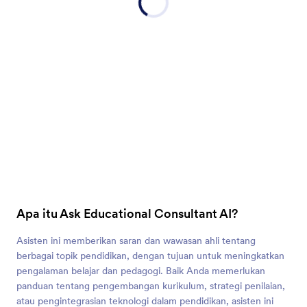
Apa itu Ask Educational Consultant AI?
Asisten ini memberikan saran dan wawasan ahli tentang
berbagai topik pendidikan, dengan tujuan untuk meningkatkan
pengalaman belajar dan pedagogi. Baik Anda memerlukan
panduan tentang pengembangan kurikulum, strategi penilaian,
atau pengintegrasian teknologi dalam pendidikan, asisten ini