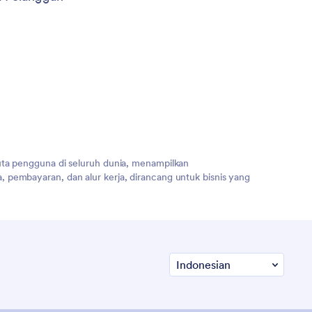
uta pengguna di seluruh dunia, menampilkan
 pembayaran, dan alur kerja, dirancang untuk bisnis yang