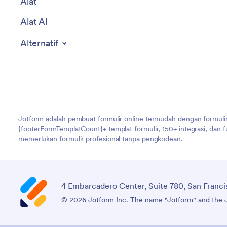
Alat
Alat AI
Alternatif
Jotform adalah pembuat formulir online termudah dengan formulir
{footerFormTemplatCount}+ templat formulir, 150+ integrasi, dan
memerlukan formulir profesional tanpa pengkodean.
4 Embarcadero Center, Suite 780, San Franci
© 2026 Jotform Inc. The name "Jotform" and the Jo