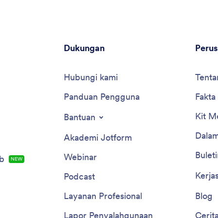
Dukungan
Peru
Hubungi kami
Tenta
Panduan Pengguna
Fakta
Kit M
Bantuan
Dalam
Akademi Jotform
Buleti
Webinar
b
NEW
Kerja
Podcast
Layanan Profesional
Blog
Lapor Penyalahgunaan
Cerit