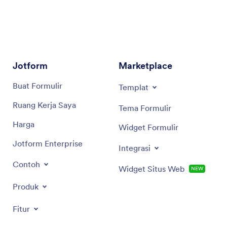
membimbing Anda melalui lanskap kompleks
tantangan pemasaran modern. Ini memanfaatkan
wawasan industri untuk memberikan rekomendasi
terarah dan solusi efisien yang disesuaikan untuk
memenuhi tujuan pemasaran tertentu.
Jotform
Marketplace
Buat Formulir
Templat
Ruang Kerja Saya
Tema Formulir
Harga
Widget Formulir
Jotform Enterprise
Integrasi
Contoh
Widget Situs Web
NEW
Produk
Fitur