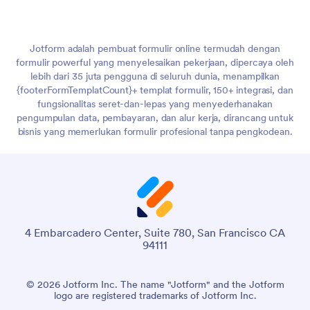
Jotform adalah pembuat formulir online termudah dengan
formulir powerful yang menyelesaikan pekerjaan, dipercaya oleh
lebih dari 35 juta pengguna di seluruh dunia, menampilkan
{footerFormTemplatCount}+ templat formulir, 150+ integrasi, dan
fungsionalitas seret-dan-lepas yang menyederhanakan
pengumpulan data, pembayaran, dan alur kerja, dirancang untuk
bisnis yang memerlukan formulir profesional tanpa pengkodean.
4 Embarcadero Center, Suite 780, San Francisco CA
94111
© 2026 Jotform Inc. The name "Jotform" and the Jotform
logo are registered trademarks of Jotform Inc.