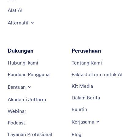
Alat AI
Alternatif
Dukungan
Perusahaan
Hubungi kami
Tentang Kami
Panduan Pengguna
Fakta Jotform untuk AI
Kit Media
Bantuan
Dalam Berita
Akademi Jotform
Buletin
Webinar
Kerjasama
Podcast
Layanan Profesional
Blog