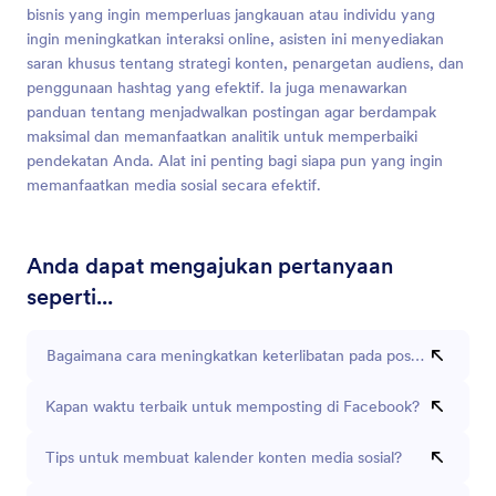
bisnis yang ingin memperluas jangkauan atau individu yang
ingin meningkatkan interaksi online, asisten ini menyediakan
saran khusus tentang strategi konten, penargetan audiens, dan
penggunaan hashtag yang efektif. Ia juga menawarkan
panduan tentang menjadwalkan postingan agar berdampak
maksimal dan memanfaatkan analitik untuk memperbaiki
pendekatan Anda. Alat ini penting bagi siapa pun yang ingin
memanfaatkan media sosial secara efektif.
Anda dapat mengajukan pertanyaan
seperti...
Bagaimana cara meningkatkan keterlibatan pada postingan Insta
Kapan waktu terbaik untuk memposting di Facebook?
Tips untuk membuat kalender konten media sosial?