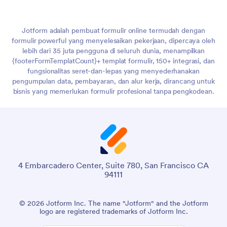
Jotform adalah pembuat formulir online termudah dengan
formulir powerful yang menyelesaikan pekerjaan, dipercaya oleh
lebih dari 35 juta pengguna di seluruh dunia, menampilkan
{footerFormTemplatCount}+ templat formulir, 150+ integrasi, dan
fungsionalitas seret-dan-lepas yang menyederhanakan
pengumpulan data, pembayaran, dan alur kerja, dirancang untuk
bisnis yang memerlukan formulir profesional tanpa pengkodean.
4 Embarcadero Center, Suite 780, San Francisco CA
94111
© 2026 Jotform Inc. The name "Jotform" and the Jotform
logo are registered trademarks of Jotform Inc.