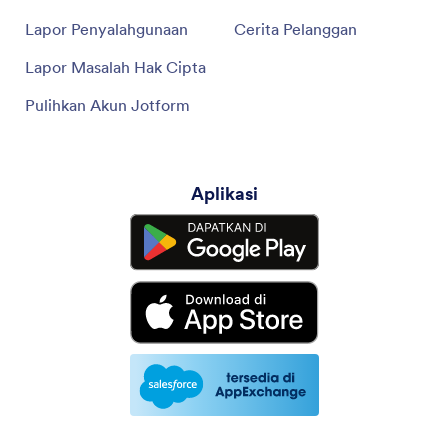
Lapor Penyalahgunaan
Cerita Pelanggan
Lapor Masalah Hak Cipta
Pulihkan Akun Jotform
Aplikasi