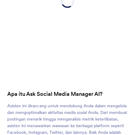
Apa itu Ask Social Media Manager AI?
Asisten ini dirancang untuk mendukung Anda dalam mengelola
dan mengoptimalkan aktivitas media sosial Anda. Dari membuat
postingan menarik hingga menganalisis metrik keterlibatan,
asisten ini menawarkan wawasan ke berbagai platform seperti
Facebook, Instagram, Twitter, dan lainnya. Baik Anda adalah