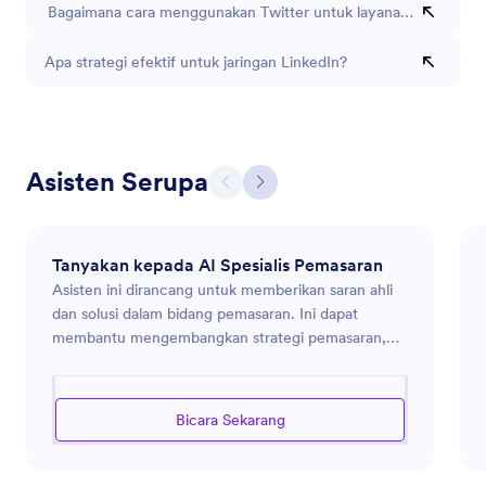
Bagaimana cara menggunakan Twitter untuk layanan pelanggan
Apa strategi efektif untuk jaringan LinkedIn?
Asisten Serupa
Tanyakan kepada AI Spesialis Pemasaran
Asisten ini dirancang untuk memberikan saran ahli
dan solusi dalam bidang pemasaran. Ini dapat
membantu mengembangkan strategi pemasaran,
menganalisis tren pasar, dan mengoptimalkan upaya
periklanan. Baik Anda meluncurkan produk baru,
ingin meningkatkan kehadiran merek Anda secara
Bicara Sekarang
online, atau mencari cara untuk berinteraksi lebih
efektif dengan audiens Anda, asisten ini siap
membimbing Anda melalui lanskap kompleks