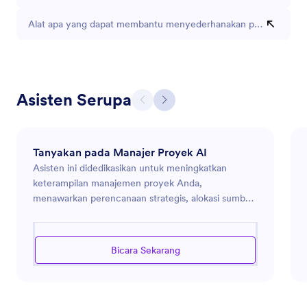
Alat apa yang dapat membantu menyederhanakan peluncuran p
Asisten Serupa
Tanyakan pada Manajer Proyek AI
Asisten ini didedikasikan untuk meningkatkan
keterampilan manajemen proyek Anda,
menawarkan perencanaan strategis, alokasi sumber
daya, dan saran manajemen garis waktu. Ini
dilengkapi untuk membantu Anda memimpin
proyek secara efektif dari awal hingga selesai,
Bicara Sekarang
memastikan tujuan tercapai sambil mengoptimalkan
kinerja tim. Apakah Anda sedang menghadapi
kendala anggaran, tekanan tenggat waktu, atau
dinamika tim, asisten ini bertujuan untuk