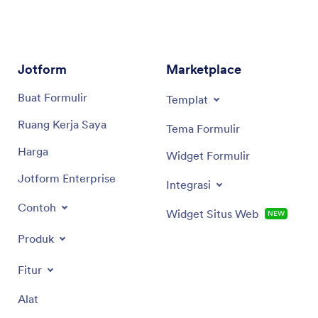
memberikan solusi praktis agar proyek Anda tetap
berada di jalur dan berjalan lancar.
Jotform
Marketplace
Buat Formulir
Templat
Ruang Kerja Saya
Tema Formulir
Harga
Widget Formulir
Jotform Enterprise
Integrasi
Contoh
Widget Situs Web
NEW
Produk
Fitur
Alat