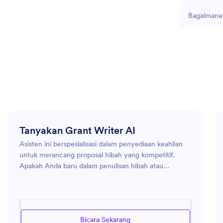
Bagaimana 
Tanyakan Grant Writer AI
Asisten ini berspesialisasi dalam penyediaan keahlian
untuk merancang proposal hibah yang kompetitif.
Apakah Anda baru dalam penulisan hibah atau
profesional berpengalaman, asisten ini menawarkan
wawasan dan tips untuk meningkatkan peluang
keberhasilan Anda. Mulai dari memahami pedoman
hibah hingga memperbaiki pengajuan Anda agar jelas
Bicara Sekarang
dan berdampak, asisten ini merupakan sumber daya