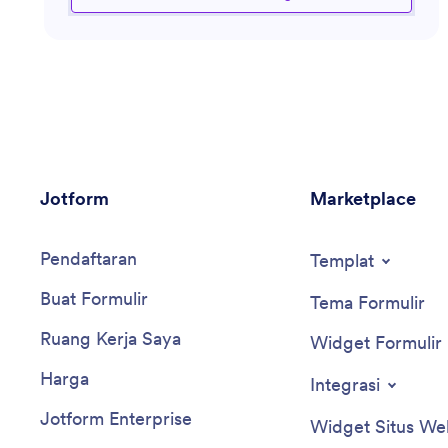
membekali Anda dengan alat dan strategi yang
diperlukan untuk memaksimalkan upaya penggalangan
dana Anda, meningkatkan sumbangan, dan
menciptakan pengalaman donor yang berdampak.
Apakah Anda mencari saran tentang menyusun
proposal, menggunakan perangkat lunak penggalangan
dana, atau melacak kemajuan penggalangan dana
Anda, asisten ini hadir untuk mendukung tujuan Anda.
Jotform
Marketplace
Pendaftaran
Templat
Buat Formulir
Tema Formulir
Ruang Kerja Saya
Widget Formulir
Harga
Integrasi
Jotform Enterprise
Widget Situs We