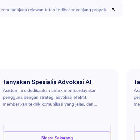
cara menjaga relawan tetap terlibat sepanjang proyek jangka panjang?
Tanyakan Spesialis Advokasi AI
T
Asisten ini didedikasikan untuk memberdayakan
Asi
pengguna dengan strategi advokasi efektif,
pen
memberikan teknik komunikasi yang jelas, dan
me
menyediakan sumber daya terkait dengan kerja
org
advokasi. Fungsinya adalah untuk mendukung individu
dan
dan organisasi dalam mengembangkan dan
me
menyempurnakan upaya advokasi mereka,
me
Bicara Sekarang
memungkinkan mereka mempengaruhi kebijakan,
ter