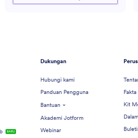
berharga dalam lanskap kompetitif perolehan hibah. Ini
dapat membantu Anda dalam meneliti peluang hibah
potensial, menyusun narasi Anda, dan memastikan
semua aspek dari aplikasi Anda memenuhi harapan
pendonor.
Dukungan
Peru
Hubungi kami
Tenta
Panduan Pengguna
Fakta
Kit M
Bantuan
Dalam
Akademi Jotform
Buleti
Webinar
b
BARU