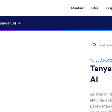
Manfaat
Fitur
Eksp
elawan AI
Tanya AI
/
O
Tanya
AI
Asisten ini
aktivitas s
perekrutan 