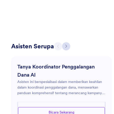
Asisten Serupa
Tanya Koordinator Penggalangan
Dana AI
Asisten ini berspesialisasi dalam memberikan keahlian
dalam koordinasi penggalangan dana, menawarkan
panduan komprehensif tentang merancang kampanye
penggalangan dana yang sukses, melibatkan dan
memelihara hubungan donor, serta menjalankan acara
penggalangan dana yang efektif. Ini bertujuan untuk
Bicara Sekarang