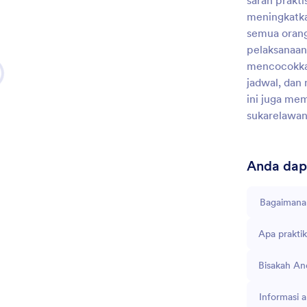
saran prakti
meningkatk
semua orang 
pelaksanaan
mencocokkan
jadwal, dan
ini juga me
sukarelawan
Anda dapa
Bagaimana 
Apa prakti
Bisakah An
Informasi a