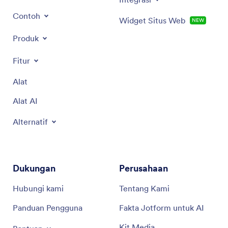
Contoh
Widget Situs Web
NEW
Produk
Fitur
Alat
Alat AI
Alternatif
Dukungan
Perusahaan
Hubungi kami
Tentang Kami
Panduan Pengguna
Fakta Jotform untuk AI
Kit Media