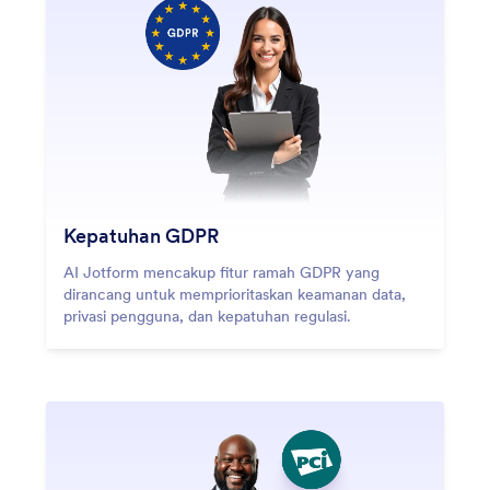
Kepatuhan GDPR
AI Jotform mencakup fitur ramah GDPR yang
dirancang untuk memprioritaskan keamanan data,
privasi pengguna, dan kepatuhan regulasi.