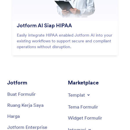
Jotform AI Siap HIPAA
Easily integrate HIPAA enabled Jotform AI into your
existing workflows to support secure and compliant
operations without disruption.
Jotform
Marketplace
Buat Formulir
Templat
Ruang Kerja Saya
Tema Formulir
Harga
Widget Formulir
Jotform Enterprise
Integrasi