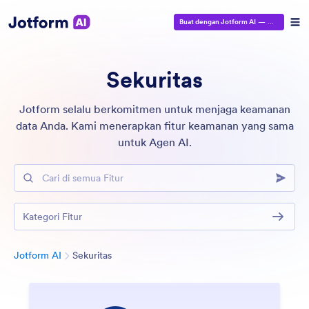
Buat dengan Jotform AI
— Gratis!
Sekuritas
Jotform selalu berkomitmen untuk menjaga keamanan
data Anda. Kami menerapkan fitur keamanan yang sama
untuk Agen AI.
Cari di semua Fitur
Kategori Fitur
Kategori
Jotform AI
Sekuritas