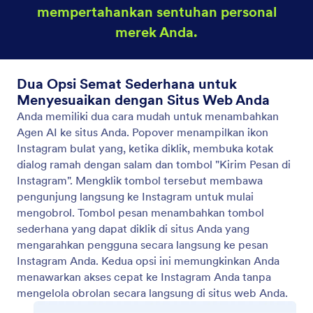
Bagikan Tautan DM Instagram
Bagikan tautan DM langsung agar orang-orang dapat
terhubung secara instan dengan agen ai Instagram
Anda.
Jotform
Marketplace
Buat Formulir
Templat