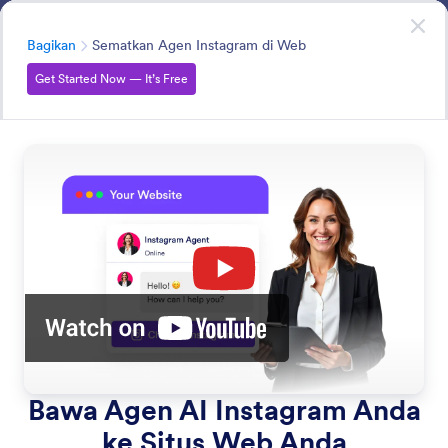
Dialog dimulai
Agen Instagram
Mulai Sekarang
— Gratis
Kategori
Bagikan
Sematkan Agen Instagram di Web
Get Started Now — It’s Free
Share
Jadikan agen AI Anda dapat diakses di situs web Anda
dengan menyematkannya menggunakan kode sederhana
— hubungkan pengunjung langsung ke pesan Instagram
Anda.
Cari di semua Fitur
Kategori Fitur
Kategori
Agen Instagram
Bagikan