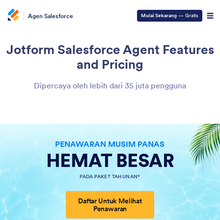
Agen Salesforce
Mulai Sekarang
— Gratis
Jotform Salesforce Agent
Features
and Pricing
Dipercaya oleh lebih dari 35 juta pengguna
PENAWARAN MUSIM PANAS
HEMAT BESAR
PADA PAKET TAHUNAN*
Daftar Untuk Melihat
Penawaran