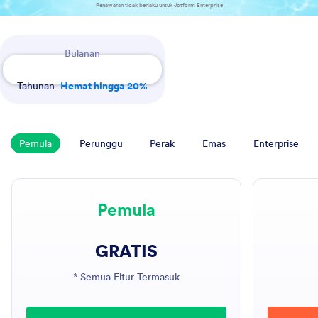
Penawaran tidak berlaku untuk Jotform Enterprise
Payment Periods
Bulanan
Tahunan
Hemat hingga 20%
Pemula
Perunggu
Perak
Emas
Enterprise
Pemula
GRATIS
* Semua Fitur Termasuk