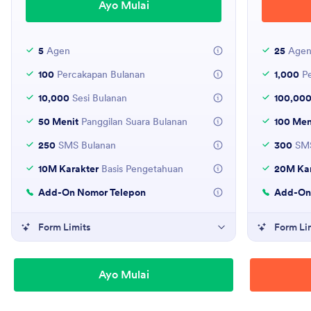
Ayo Mulai
5
Agen
25
Age
100
Percakapan Bulanan
1,000
Pe
10,000
Sesi Bulanan
100,00
50 Menit
Panggilan Suara Bulanan
100 Men
250
SMS Bulanan
300
SMS
10M Karakter
Basis Pengetahuan
20M Kar
Add-On Nomor Telepon
Add-On
Form Limits
Form Li
Ayo Mulai