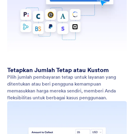
Jalankan Alur Kerja
Ubah pembelian menjadi tindakan instan dengan
fitur Picu Alur Kerja.