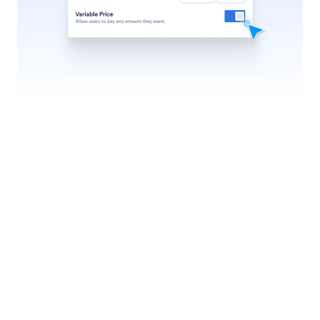
Kirim Email Notifikasi
Agen AI Shopify dapat mengirim email secara
otomatis berdasarkan interaksi live chat.