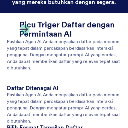
Tampilkan Video
Tampilkan dan putar video produk atau layanan
secara otomatis sebagai respons terhadap
pertanyaan pelanggan.