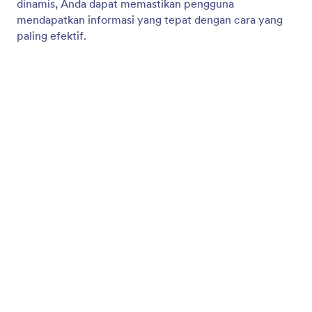
Kirim Email Notifikasi
Agen AI Shopify dapat mengirim email secara
otomatis berdasarkan interaksi live chat.