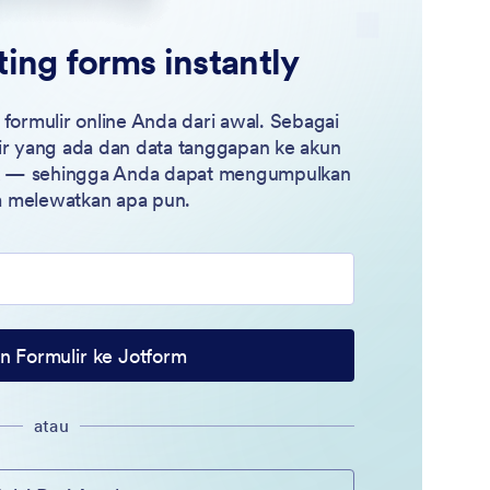
ting forms instantly
formulir online Anda dari awal. Sebagai
lir yang ada dan data tanggapan ke akun
ik — sehingga Anda dapat mengumpulkan
a melewatkan apa pun.
n Formulir ke Jotform
atau
ulai Dari Awal