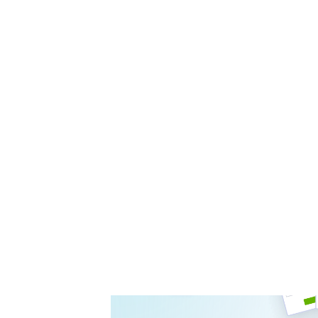
kata
Shannon M. di G2
. “Anda tid
survei online untuk memahami car
Fleksibel.
Di G2, Avani J.
menghargai
pertanyaan teks, Anda juga dapat
jawaban. Saya dapat membuat survei
untuk magang, dan formulir survei
yang sama.”