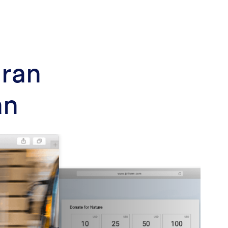
ran
an