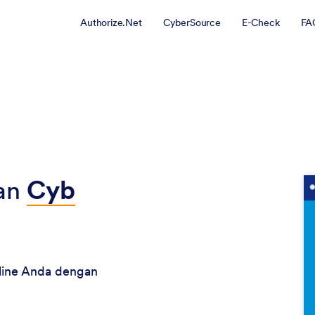
Authorize.Net
CyberSource
E-Check
FA
ran
Cyb
nline Anda dengan