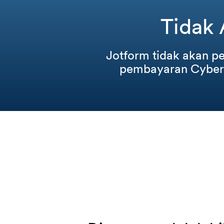
Tidak 
Jotform tidak akan p
pembayaran CyberS