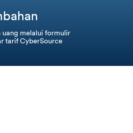
ambahan
uang melalui formulir
 tarif CyberSource