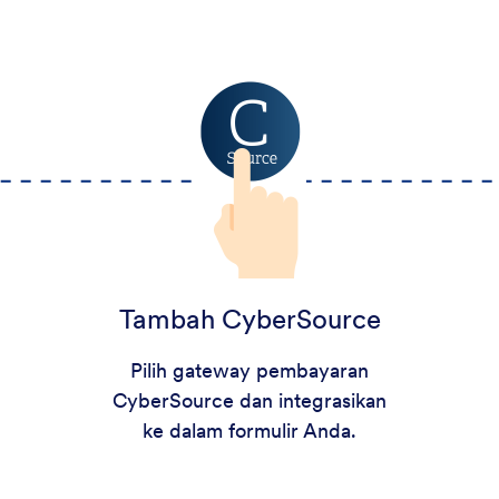
Tambah CyberSource
Pilih gateway pembayaran
CyberSource dan integrasikan
ke dalam formulir Anda.