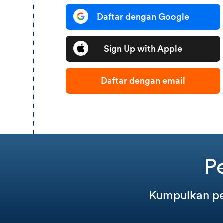
Daftar dengan Google
Sign Up with Apple
Daftar dengan email
P
Kumpulkan pem