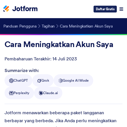
Daftar Gratis
Panduan Pengguna
Tagihan
Cara Meningkatkan Akun Saya
Cara Meningkatkan Akun Saya
Pembaharuan Terakhir:
14 Juli 2023
Post ID
Summarize with:
ChatGPT
Grok
Google AI Mode
Perplexity
Claude.ai
Jotform menawarkan beberapa paket langganan
berbayar yang berbeda. Jika Anda perlu meningkatkan