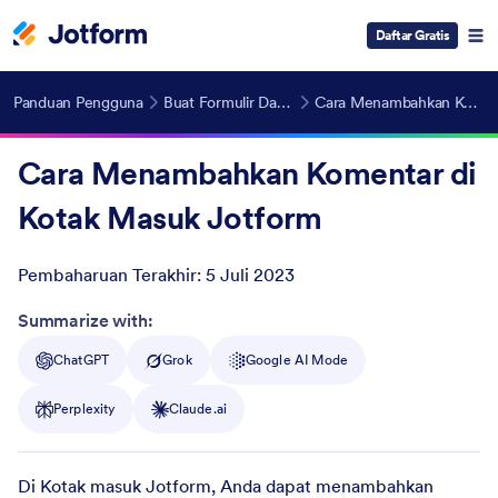
Daftar Gratis
Panduan Pengguna
Buat Formulir Dapat Diakses Oleh Siapapun
Cara Menambahkan Komentar di Kotak Masuk Jotform
Cara Menambahkan Komentar di
Kotak Masuk Jotform
Pembaharuan Terakhir:
5 Juli 2023
Post ID
Summarize with:
ChatGPT
Grok
Google AI Mode
Perplexity
Claude.ai
Di Kotak masuk Jotform, Anda dapat menambahkan