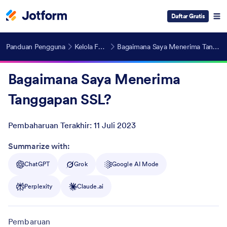
Daftar Gratis
Panduan Pengguna
Kelola Formulir
Bagaimana Saya Menerima Tanggapan SSL?
Bagaimana Saya Menerima
Tanggapan SSL?
Pembaharuan Terakhir:
11 Juli 2023
Post ID
Summarize with:
ChatGPT
Grok
Google AI Mode
Perplexity
Claude.ai
Pembaruan