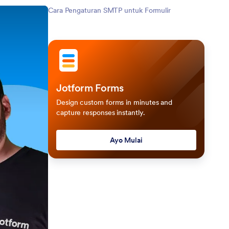
Cara Pengaturan SMTP untuk Formulir
Jotform Forms
Design custom forms in minutes and
capture responses instantly.
Ayo Mulai