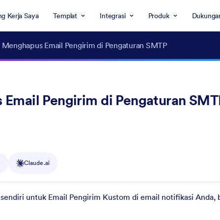
g Kerja Saya
Templat
Integrasi
Produk
Dukunga
u Menghapus Email Pengirim di Pengaturan SMTP
 Email Pengirim di Pengaturan SMT
y
Claude.ai
diri untuk Email Pengirim Kustom di email notifikasi Anda, b