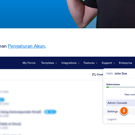
aman
Pengaturan Akun
.