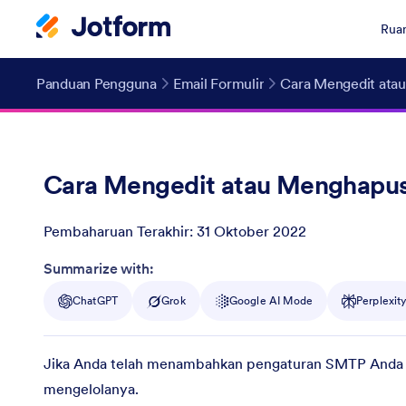
Ruan
Panduan Pengguna
Email Formulir
Cara Mengedit ata
Cara Mengedit atau Menghapus
Pembaharuan Terakhir:
31 Oktober 2022
Post ID
Summarize with:
ChatGPT
Grok
Google AI Mode
Perplexit
Jika Anda telah menambahkan pengaturan SMTP Anda sen
mengelolanya.