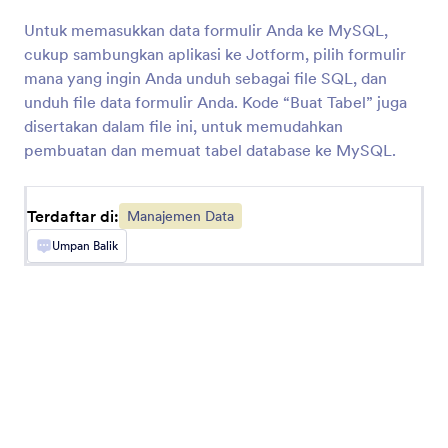
Airtable
Untuk memasukkan data formulir Anda ke MySQL,
Sinkronkan tanggapan formulir ke database
cukup sambungkan aplikasi ke Jotform, pilih formulir
spreadsheet Anda
mana yang ingin Anda unduh sebagai file SQL, dan
unduh file data formulir Anda. Kode “Buat Tabel” juga
disertakan dalam file ini, untuk memudahkan
Egnyte
pembuatan dan memuat tabel database ke MySQL.
Kirim tanggapan ke akun penyimpanan file
perusahaan Anda
Terdaftar di:
Manajemen Data
Umpan Balik
Google Kontak
Ubah tanggapan menjadi kontak baru di Google
Kontak
Clay
Automatically create Clay records from Jotform
submissions