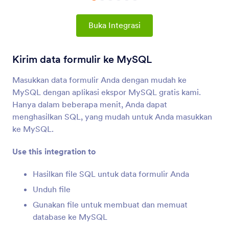
Integrasi Formulir
Manajemen Data
Integrasi Manajemen Data
Buka Integrasi
73 Integrasi
Kirim data formulir ke MySQL
Masukkan data formulir Anda dengan mudah ke
Terbaru
Populer
MySQL dengan aplikasi ekspor MySQL gratis kami.
Hanya dalam beberapa menit, Anda dapat
menghasilkan SQL, yang mudah untuk Anda masukkan
Google Sheets
ke MySQL.
Isi spreadsheet Anda secara instan dengan data
formulir
Use this integration to
Hasilkan file SQL untuk data formulir Anda
OneDrive
Unduh file
Sinkronkan unggahan file dan tanggapan formulir
PDF ke OneDrive
Gunakan file untuk membuat dan memuat
database ke MySQL