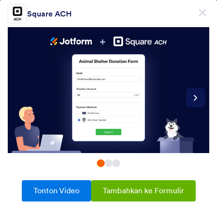
Dialog dimulai
Square ACH
Daftar Gratis
PRODUK
Formulir
Formulir
TTE
Alur Kerja
Form Integrations Categories
Tonton Video
Tambahkan ke Formulir