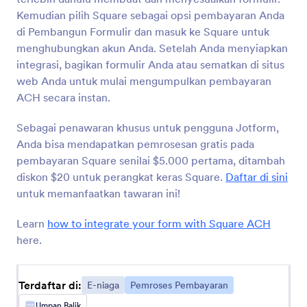
Kemudian pilih Square sebagai opsi pembayaran Anda
di Pembangun Formulir dan masuk ke Square untuk
menghubungkan akun Anda. Setelah Anda menyiapkan
integrasi, bagikan formulir Anda atau sematkan di situs
Terbaru
Populer
web Anda untuk mulai mengumpulkan pembayaran
ACH secara instan.
Stripe
Sebagai penawaran khusus untuk pengguna Jotform,
Terima pembayaran dan donasi online
Anda bisa mendapatkan pemrosesan gratis pada
pembayaran Square senilai $5.000 pertama, ditambah
diskon $20 untuk perangkat keras Square.
Daftar di sini
Authorize.Net
untuk memanfaatkan tawaran ini!
Kumpulkan pembayaran elektronik dan kartu
secara online
Learn
how to integrate your form with Square ACH
here.
WorldPay UK
Terima pembayaran formulir dengan gateway
Terdaftar di:
E-niaga
Pemroses Pembayaran
pembayaran terbaik di Inggris Raya
Umpan Balik