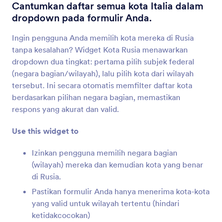
Peta Pencari Alamat
Cantumkan daftar semua kota Italia dalam
Kumpulkan alamat secara otomatis
dropdown pada formulir Anda.
Ingin pengguna Anda memilih kota mereka di Rusia
Geolokasi
tanpa kesalahan? Widget Kota Rusia menawarkan
Kumpulkan data lokasi berdasarkan alamat IP
dropdown dua tingkat: pertama pilih subjek federal
(negara bagian/wilayah), lalu pilih kota dari wilayah
tersebut. Ini secara otomatis memfilter daftar kota
Lokasi GPS
berdasarkan pilihan negara bagian, memastikan
Kumpulkan lokasi GPS yang akurat melalui
respons yang akurat dan valid.
formulir Anda
Use this widget to
Tampilkan Lokasi Peta
Izinkan pengguna memilih negara bagian
Tambahkan lokasi di Google Maps ke formulir
(wilayah) mereka dan kemudian kota yang benar
Anda
di Rusia.
Pastikan formulir Anda hanya menerima kota-kota
yang valid untuk wilayah tertentu (hindari
Alamat Pelengkapan Otomatis
ketidakcocokan)
Isi otomatis alamat saat pengguna mengisi