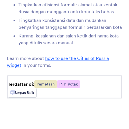
formulir Anda
Tingkatkan efisiensi formulir alamat atau kontak
Rusia dengan mengganti entri kota teks bebas.
Tingkatkan konsistensi data dan mudahkan
Stempel Geo
penyaringan tanggapan formulir berdasarkan kota
Tambahkan stempel geolokasi untuk tanggapan
Kurangi kesalahan dan salah ketik dari nama kota
formulir
yang ditulis secara manual
Dapatkan Lokasi Pengunjung
Learn more about
how to use the Cities of Russia
Dapatkan informasi tentang pengguna formulir
widget
in your forms.
dari lokasi IP
Terdaftar di:
Pemetaan
Pilih Kotak
Koordinat Lokasi
Umpan Balik
Dapatkan koordinat geografis dengan cepat
GeoComplete
Add an autocomplete address field to your form