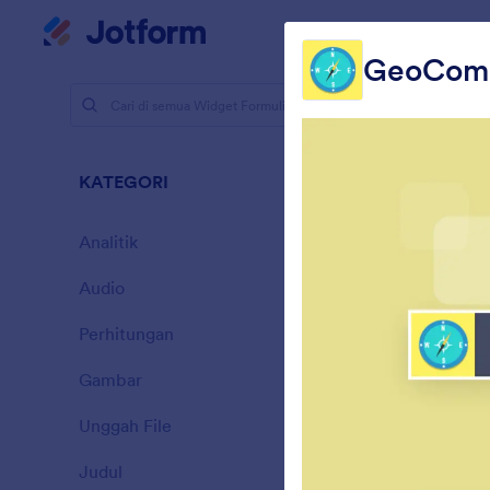
Dialog dimulai
Ruan
GeoComp
Widget For
Peme
KATEGORI
43 Widget
Analitik
28
Audio
6
Perhitungan
33
Gambar
9
K
Unggah File
o
14
Judul
13