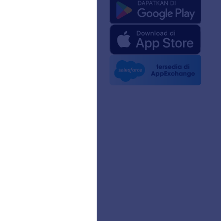
ng Kami
 Jotform untuk AI
edia
 Berita
n
sama
a Pelanggan