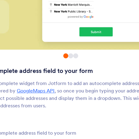
Tampilkan Lokasi Peta
Alamat Pelengkapa
Otomatis
ambahkan lokasi di Google
Isi otomatis alamat saat
aps ke formulir Anda
pengguna mengisi form
Anda
Dapatkan Lokasi
Koordinat Lokasi
Pengunjung
apatkan informasi tentang
Dapatkan koordinat geo
engguna formulir dari lokasi IP
dengan cepat
plete address field to your form
Facebook Pixel
Pilih Negara
acak konversi untuk
Izinkan pengguna memi
omplete widget from Jotform to add an autocomplete address 
mengoptimalkan kampanye
negara dengan peta int
ered by
GoogleMaps API
, so once you begin typing your addres
Facebook Anda
ct possible addresses and display them in a dropdown. This wid
addresses from users.
Semua Negara Bagian dan
Ticket
Kota
Tambah daftar dropdown semua
Tambahkan teks bergul
egara, negara bagian, dan kota
marquee ke formulir A
mplete address field to your form