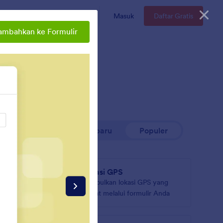
n
Enterprise
Harga
Masuk
Daftar Gratis
ambahkan ke Formulir
Terbaru
Populer
Lokasi GPS
Kumpulkan lokasi GPS yang
akurat melalui formulir Anda