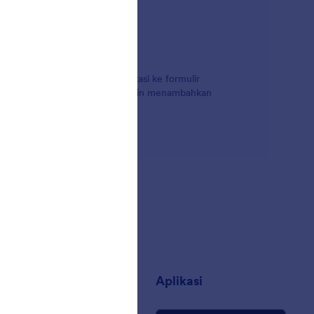
fungsionalitas berbasis lokasi ke formulir
 pendaftaran Anda, atau Anda ingin menambahkan
en.
sahaan
Aplikasi