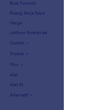
Buat Formulir
Templat
Ruang Kerja Saya
Tema Formulir
Harga
Widget Formulir
Jotform Enterprise
Integrasi
Contoh
Widget Situs We
Produk
Fitur
Alat
Alat AI
Alternatif