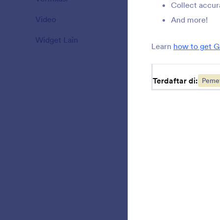
Collect accur
Video
And more!
20
B
f
Widget Lain
110
Learn
how to get 
A
Terdaftar di:
Peme
o
B
w