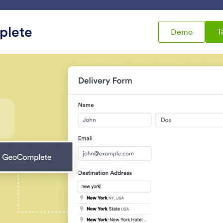
g Kerja Saya
Templat
Integrasi
Produk
Dukunga
lete
T
Demo
mulir
Pemetaan
taan
Peta Pencari Alamat
Geolokasi
umpulkan alamat secara
Kumpulkan data lokasi
tomatis
berdasarkan alamat IP