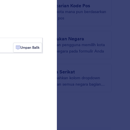
Pencarian Kode Pos
f di
Cari kota mana pun berdasarkan
kode pos
Temukan Negara
ddresses
Biarkan pengguna memilih kota
Umpan Balik
dan negara pada formulir Anda
India Serikat
ua kota
Tambahkan kolom dropdown
pada
dengan semua negara bagian
dan provinsi di India
t Formulir