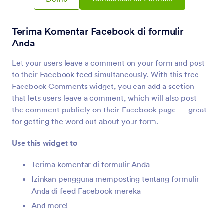
Instagram
Sematkan postingan Instagram di formulir Anda
Terima Komentar Facebook di formulir
Anda
Kotak Ikuti Facebook (Sebelumnya Kotak
Suka)
Tambah tombol likes Facebook ke formulir Anda
Let your users leave a comment on your form and post
to their Facebook feed simultaneously. With this free
Facebook Comments widget, you can add a section
Ikuti Sosial
that lets users leave a comment, which will also post
Tambah tombol ikuti media sosial ke formulir
the comment publicly on their Facebook page — great
Anda
for getting the word out about your form.
Use this widget to
Tombol WhatsApp
Biarkan pengguna mengirimi Anda pesan di
Terima komentar di formulir Anda
WhatsApp
Izinkan pengguna memposting tentang formulir
Anda di feed Facebook mereka
Berbagi Sosial
And more!
Tambah tombol berbagi media sosial ke formulir