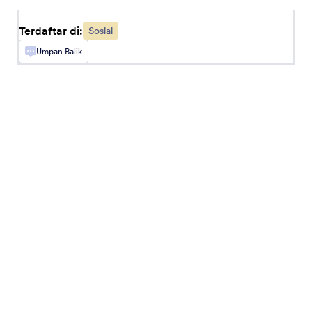
Anda
Terdaftar di:
Sosial
Umpan Balik
Komentar Facebook
Terima Komentar Facebook di formulir Anda
X (Sebelumnya Twitter)
Tambahkan profil atau postingan X ke formulir
Anda
Tombol Messenger
Tambahkan tombol untuk membuka obrolan
Messenger Anda
Tombol Panggilan Skype
Add a Skype call button to your form