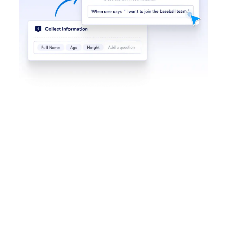
Trova su un sito web
Imposta il tuo assistente per cercare contenuti
specifici nei siti web. Che si tratti delle ultime
notizie, degli aggiornamenti su un prodotto o dei
post di un blog, il tuo Assistente IA può analizzare
qualsiasi sito web e restituire un elenco di contenuti
pertinenti.