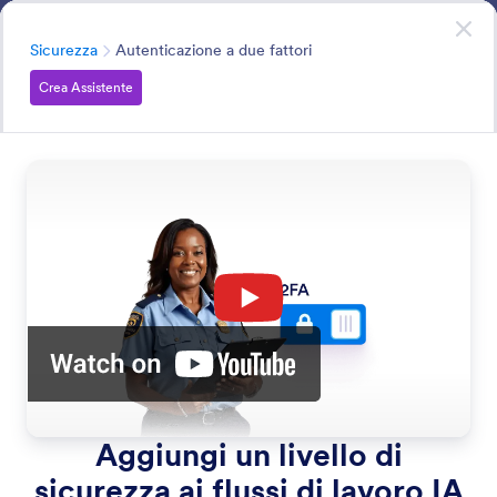
Inizio del dialogo
Assistenti IA
Inizia Subito
.
È Gratis!
Categoria
Sicurezza
Autenticazione a due fattori
Crea Assistente
Security
Da sempre, Jotform si impegna a salvaguardare i tuoi
dati. Le stesse funzionalità di sicurezza sono valide
anche per gli assistenti IA.
Cerca tra tutte le funzionalità dell'Assistente IA
Categorie Funzionalità
Categoria
Assistenti IA Jotform
Sicurezza