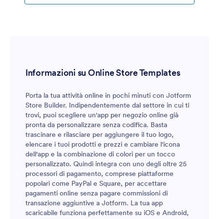
tablet o da un desktop al bancone. Vuoi apportare
modifiche a questo modello di app? L'intuitivo
generatore di app di Jotform consente a chiunque di
personalizzare facilmente l'aspetto della propria app
con pochi clic. Nessuna bisogno di programmare:
basta trascinare e rilasciare per aggiungere o
modificare gli elementi del modulo, scegliere
Informazioni su Online Store Templates
combinazioni di colori personalizzate per abbinarle al
tuo marchio, caricare il tuo logo, aggiungere
Porta la tua attività online in pochi minuti con Jotform
integrazioni di pagamento e altro ancora. Una volta
Store Builder. Indipendentemente dal settore in cui ti
che sei soddisfatto dell'aspetto del tuo menù online,
trovi, puoi scegliere un'app per negozio online già
puoi condividere la tua app con i clienti incorporandola
pronta da personalizzare senza codifica. Basta
nel tuo sito web o generando un codice QR
trascinare e rilasciare per aggiungere il tuo logo,
personalizzato da appendere alla vetrina del tuo locale.
elencare i tuoi prodotti e prezzi e cambiare l'icona
Offri ai tuoi clienti la possibilità di ordinare in anticipo
dell'app e la combinazione di colori per un tocco
da qualsiasi dispositivo e Vendere Caffè Online con
personalizzato. Quindi integra con uno degli oltre 25
questa App per Caffetteria di Jotform.
processori di pagamento, comprese piattaforme
popolari come PayPal e Square, per accettare
pagamenti online senza pagare commissioni di
transazione aggiuntive a Jotform. La tua app
scaricabile funziona perfettamente su iOS e Android,