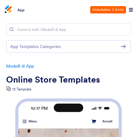
App
Inizia Subito
.
È Gratis!
App Templates Categories
Modelli di App
Online Store Templates
13 Template
10:17 PM