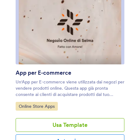
App per E-commerce
Un'App per E-commerce viene utilizzata dai negozi per
vendere prodotti online. Questa app già pronta
consente ai clienti di acquistare prodotti dal tuo
catalogo, di inserire i dati di spedizione e di
Vai alla Categoria:
Online Store Apps
fatturazione e di pagare con carta o con PayPal. È
presente una sezione separata per mostrare le vendite
settimanali e i prodotti scontati. Gli ordini e i pagamenti
Usa Template
vengono sincronizzati istantaneamente nel tuo
account Jotform in modo sicuro e sono accessibili da
qualsiasi dispositivo. Vuoi personalizzare questo