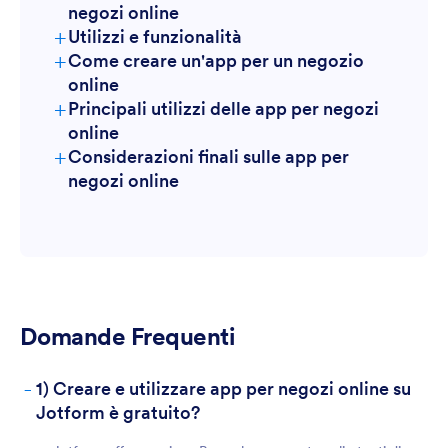
negozi online
+
Utilizzi e funzionalità
+
Come creare un'app per un negozio
online
+
Principali utilizzi delle app per negozi
online
Per i clienti
+
Considerazioni finali sulle app per
Per i manager
negozi online
Domande Frequenti
-
1) Creare e utilizzare app per negozi online su
Per i team
Jotform è gratuito?