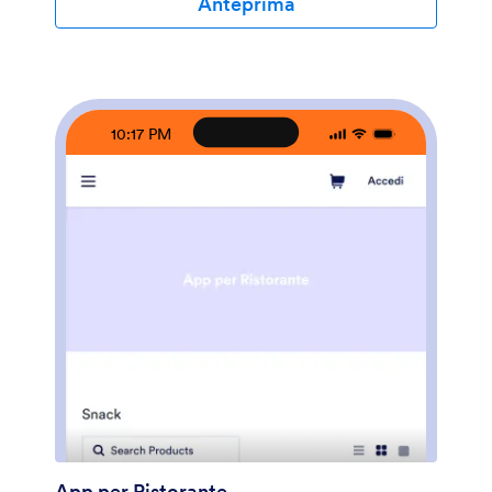
Anteprima
modello di app per adattarlo al marchio del tuo
negozio? Non è necessario programmare: basta usare
il nostro costruttore di moduli con funzione trascina e
rilascia per aggiungere o scambiare gli elementi,
scegliere font e colori, caricare immagini in miniatura
dei tuoi prodotti, impostare prezzi e sconti e altro
10:17 PM
ancora. Puoi anche personalizzare la tua splash page
con le immagini dei tuoi prodotti più recenti. Una volta
terminato, puoi condividere la tua app sul tuo sito web
o sui social media con un link, dove può essere
scaricata su qualsiasi smartphone, tablet o desktop.
Smetti di chiederti come vendere prodotti online e
inizia a farlo oggi stesso con questa App per E-
commerce di Jotform.
App per Ristorante