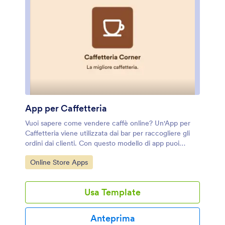
Joform.
App per Caffetteria
Vuoi sapere come vendere caffè online? Un'App per
Caffetteria viene utilizzata dai bar per raccogliere gli
ordini dai clienti. Con questo modello di app puoi
creare un menù online con miniature, descrizioni e
Vai alla Categoria:
Online Store Apps
prezzi dei prodotti e i clienti possono effettuare ordini
per l'asporto o la consegna dal loro dispositivo
preferito. Puoi anche includere facilmente sconti sugli
Usa Template
articoli, testimonianze dei clienti, posizione e contatti,
nonché link ai social media. Gli ordini vengono
immediatamente sincronizzati con il tuo account
Anteprima
Jotform sicuro, a cui i baristi possono accedere da un