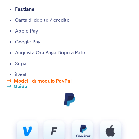
Test di Pagamento/Sandbox
Testa i tuoi moduli di pagamento prima di andare
online utilizzando le modalità sandbox o test.