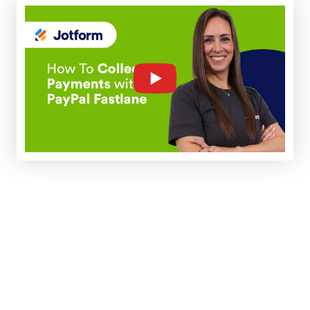
PayPal
Offri un checkout flessibile con PayPal, Pay Later,
Fastlane, PayPal Checkout, Venmo o opzioni con
carta di credito.