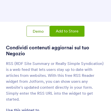
Elemento Cartolina
Aggiungi un elemento card al tuo Negozio
Tabella Dati
Aggiungi una tabella al tuo negozio
Add to Store
Demo
Condividi contenuti aggiornai sul tuo
Incorpora PDF
Incorpora e mostra file PDF sul tuo negozio
Negozio
RSS (RDF Site Summary or Really Simple Syndication)
is a web feed that lets users stay up to date with
YouTube
Incorpora video YouTube al tuo negozio
articles from websites. With this free RSS Reader
widget from Jotform, you can show users any
website’s updated content directly in your form.
QR Code
Simply enter the RSS URL into the widget to get
Aggiungi un QR code al tuo negozio
started.
Use this widget to