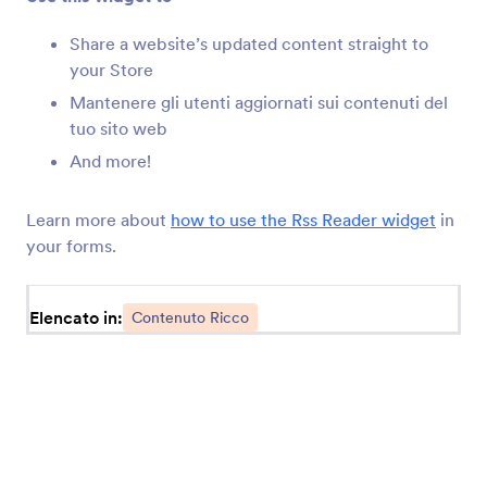
SoundCloud
Condividi file audio Soundcloud sul tuo Negozio
Share a website’s updated content straight to
your Store
Mantenere gli utenti aggiornati sui contenuti del
Vimeo
tuo sito web
Aggiungi video Vimeo al tuo Negozio
And more!
Conto alla Rovescia
Learn more about
how to use the Rss Reader widget
in
Aggiungi un conto alla rovescia al tuo Negozio
your forms.
Elencato in:
Separatore di Base
Contenuto Ricco
Separa le sezioni nel tuo Negozio
Testo scorrevole
Aggiungi un testo scorrevole al tuo Negozio