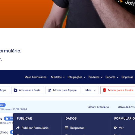
ormulário.
r
.