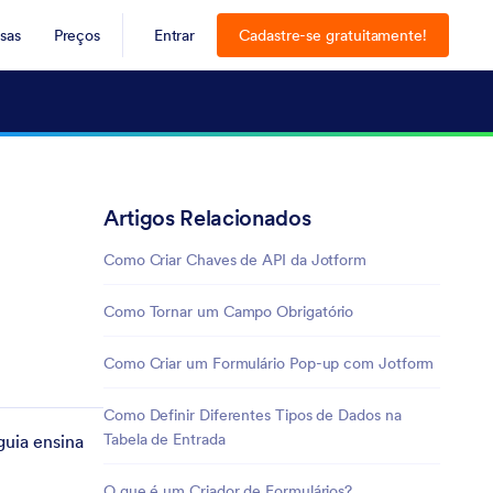
sas
Preços
Entrar
Cadastre-se gratuitamente!
Artigos Relacionados
Como Criar Chaves de API da Jotform
Como Tornar um Campo Obrigatório
Como Criar um Formulário Pop-up com Jotform
Como Definir Diferentes Tipos de Dados na
Tabela de Entrada
guia ensina
O que é um Criador de Formulários?