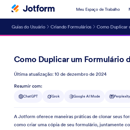
Meu Espaço de Trabalho
Guias do Usuário
Criando Formulários
Como Duplicar u
Como Duplicar um Formulário d
Última atualização:
10 de dezembro de 2024
Post ID
Resumir com:
ChatGPT
Grok
Google AI Mode
Perplexit
A Jotform oferece maneiras práticas de clonar seus for
como criar uma cópia de seu formulário, juntamente co