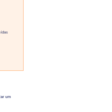
uídas
tar um