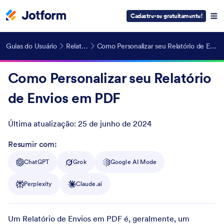
Cadastre-se gratuitamente!
Guias do Usuário
Relatórios
Como Personalizar seu Relatório de Envios em PDF
Como Personalizar seu Relatório
de Envios em PDF
Última atualização:
25 de junho de 2024
Post ID
Resumir com:
ChatGPT
Grok
Google AI Mode
Perplexity
Claude.ai
Um Relatório de Envios em PDF é, geralmente, um