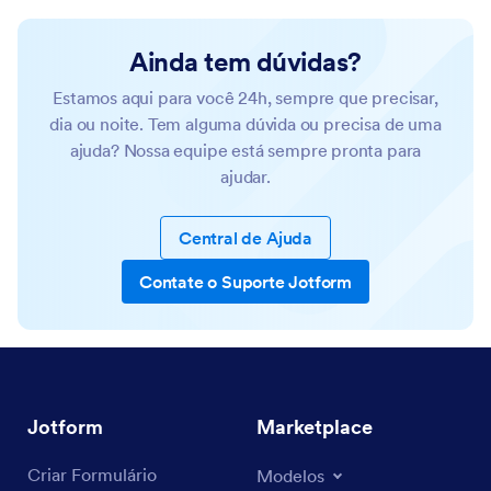
Ainda tem dúvidas?
Estamos aqui para você 24h, sempre que precisar,
dia ou noite. Tem alguma dúvida ou precisa de uma
ajuda? Nossa equipe está sempre pronta para
ajudar.
Central de Ajuda
Contate o Suporte Jotform
Jotform
Marketplace
Criar Formulário
Modelos