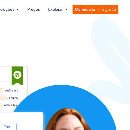
oluções
Preços
Explorar
Comece já
—
é grátis!