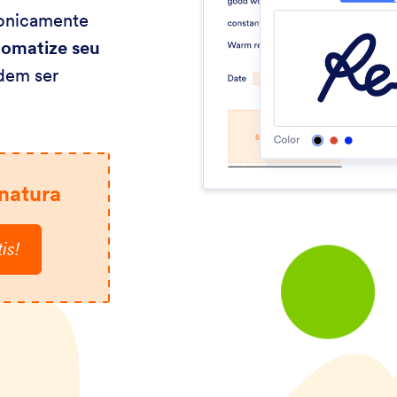
ronicamente
omatize seu
dem ser
natura
is!