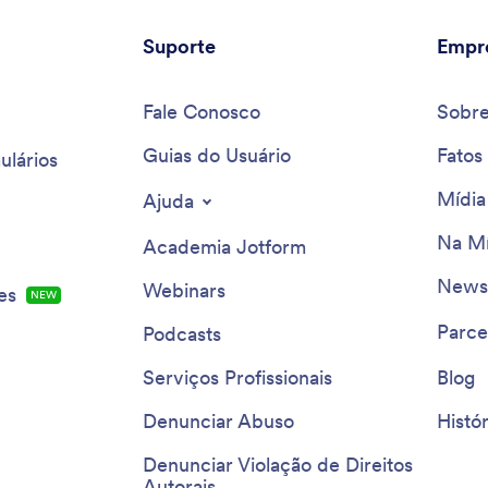
Suporte
Empr
Fale Conosco
Sobr
Guias do Usuário
Fatos
ulários
Mídia
Ajuda
Na Mí
Academia Jotform
Newsl
Webinars
es
NEW
Parce
Podcasts
Serviços Profissionais
Blog
Denunciar Abuso
Histór
Denunciar Violação de Direitos
Autorais