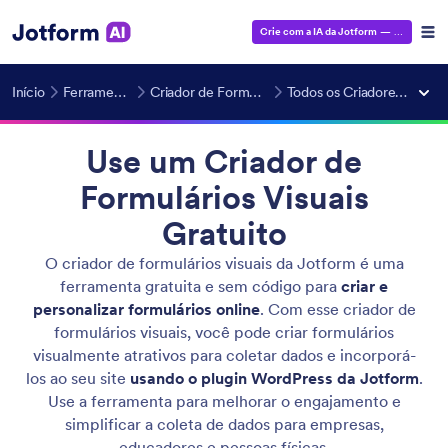
Crie com a IA da Jotform
— É grátis!
Início
Ferramentas de IA
Criador de Formulários com IA
Todos os Criadores de Formulários
Use um Criador de
Formulários Visuais
Gratuito
O criador de formulários visuais da Jotform é uma
ferramenta gratuita e sem código para
criar e
personalizar formulários online
. Com esse criador de
formulários visuais, você pode criar formulários
visualmente atrativos para coletar dados e incorporá-
los ao seu site
usando o plugin WordPress da Jotform
.
Use a ferramenta para melhorar o engajamento e
simplificar a coleta de dados para empresas,
educadores e pessoas físicas.