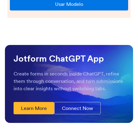
Jotform ChatGPT App
Create forms in seconds inside ChatGPT, refine
them through conversation, and turn submissions
into clear insights without switching tabs.
Learn More
Connect Now