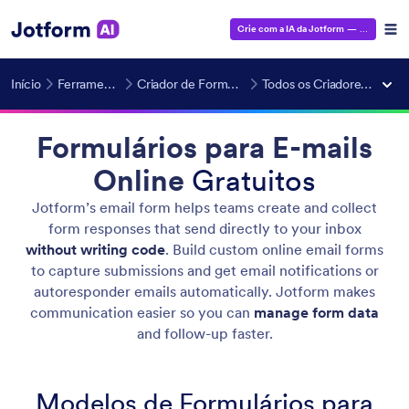
Crie com a IA da Jotform
— É grátis!
Início
Ferramentas de IA
Criador de Formulários com IA
Todos os Criadores de Formulários
Formulários para E-mails
Online
Gratuitos
Jotform’s email form helps teams create and collect
form responses that send directly to your inbox
without writing code
. Build custom online email forms
to capture submissions and get email notifications or
autoresponder emails automatically. Jotform makes
communication easier so you can
manage form data
and follow-up faster.
Modelos de Formulários para