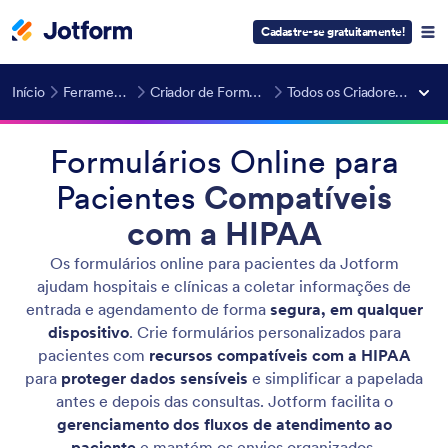
Cadastre-se gratuitamente!
Início
Ferramentas de IA
Criador de Formulários com IA
Todos os Criadores de Formulários
Formulários Online para
Pacientes
Compatíveis
com a HIPAA
Os formulários online para pacientes da Jotform
ajudam hospitais e clínicas a coletar informações de
entrada e agendamento de forma
segura, em qualquer
dispositivo
. Crie formulários personalizados para
pacientes com
recursos compatíveis com a HIPAA
para
proteger dados sensíveis
e simplificar a papelada
antes e depois das consultas. Jotform facilita o
gerenciamento dos fluxos de atendimento ao
paciente
e mantém os envios organizados.