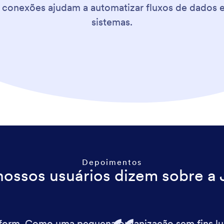
s conexões ajudam a automatizar fluxos de dados e
sistemas.
Depoimentos
nossos usuários dizem sobre a 
form. Como uma pequena organização sem fins lu