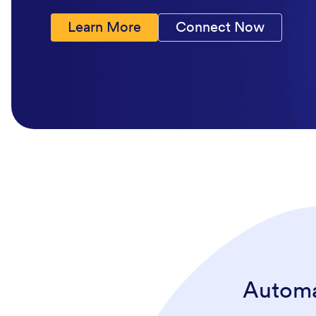
Learn More
Connect Now
Automa