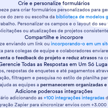
Crie e personalize formulários
eeze para criar formulários personalizados para 
ce do zero ou escolha da
biblioteca de modelos g
rabalho. Personalizar os campos e o layout do seu
olicitações ou atualizações de projetos consistente
Compartilhe e incorpore
eze enviando um link ou
incorporando-o em um sit
lita para colegas de equipe e colaboradores envi
nta o feedback do projeto e reduz atrasos
na c
Gerencie Todas as Respostas em Um Só Luga
ros, respostas de enquetes e até pagamentos atravé
cação, filtragem e pesquisa no estilo de planilha 
 ajuda as equipes a
permanecerem organizadas e 
Adicione poderosas integrações
ário adicionando as
+100 integrações integradas
d
gração Zapier para sincronizar envios com +3.000 a