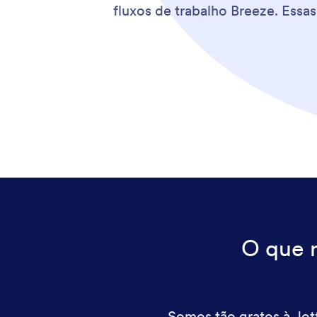
fluxos de trabalho Breeze. Essa
O que 
Somos tão gratos à Jot