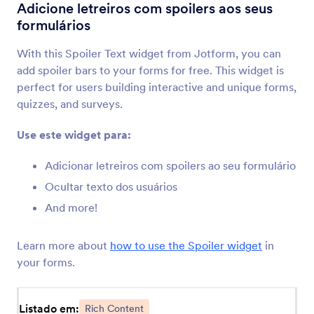
Tabela de Dados
Adicione letreiros com spoilers aos seus
Adicione uma tabela de dados ao seu formulário
formulários
With this Spoiler Text widget from Jotform, you can
Incorporador de PDFs
add spoiler bars to your forms for free. This widget is
Incorpore e exiba PDFs em seu formulário
perfect for users building interactive and unique forms,
quizzes, and surveys.
YouTube
Use este widget para:
Incorpore vídeos do YouTube ao seu formulário
Adicionar letreiros com spoilers ao seu formulário
Ocultar texto dos usuários
Botões de Seleção
And more!
Adicione botões de seleção sólidos ao seu
formulário
Learn more about
how to use the Spoiler widget
in
your forms.
Revisar Antes de Enviar
Permita que usuários revisem seus envios
Listado em:
Rich Content