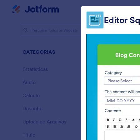
Início da caixa de diálogo
Meu Espaço de Trabalho
Editor Sq
Widgets
Rich
CATEGORIAS
57 Widgets
Estatísticas
28
Áudio
6
Cálculo
33
Desenho
9
A
Upload de Arquivos
a
14
Título
13