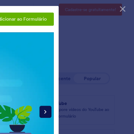
sas
Preços
Entrar
Cadastre-se gratuitamente!
icionar ao Formulário
Mais Recente
Popular
DFs
YouTube
s em seu
Incorpore vídeos do YouTube ao
seu formulário