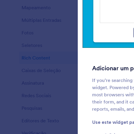
Mapeamento
43
A
s
Múltiplas Entradas
25
Fotos
28
Seletores
76
f
Rich Content
57
Adicionar um p
Caixas de Seleção
65
If you’re searching
Assinatura
6
widget. Powered by 
most browsers witho
Redes Sociais
12
their form, and it 
Pesquisas
25
reports, emails, an
d
Editores de Texto
12
Use este widget pa
Verificação
36