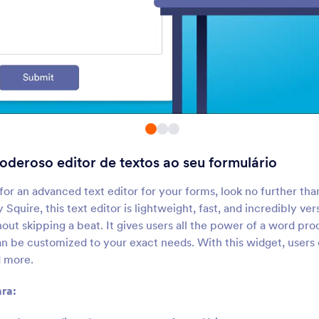
Botões de Seleção
Revisar Antes de En
dicione botões de seleção
Permita que usuários r
ólidos ao seu formulário
seus envios
QR Code
Leitor de QR Code
Adicione um QR code ao seu
Permita que usuários 
ormulário
QR codes através de s
formulários
oderoso editor de textos ao seu formulário
Botões de Opção com
QR Code Dinâmico
Imagens
Use imagens como botões de
Adicione um QR code 
 for an advanced text editor for your forms, look no further tha
opção
ao seu formulário
Squire, this text editor is lightweight, fast, and incredibly v
ut skipping a beat. It gives users all the power of a word pro
can be customized to your exact needs. With this widget, users
Quadro de Desenhos
Vimeo
d more.
Adicione um quadro de
Adicione vídeos do Vi
esenhos ao seu formulário
seus formulários
ra: