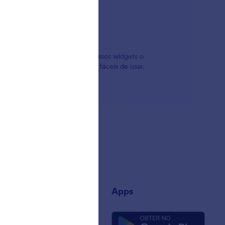
rm possui widgets para isso. Nossos widgets o
hor parte? Eles são gratuitos e fáceis de usar.
esa
Apps
e Nós