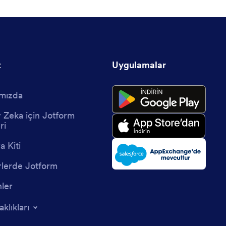
t
Uygulamalar
mızda
 Zeka için Jotform
ri
 Kiti
lerde Jotform
nler
aklıkları