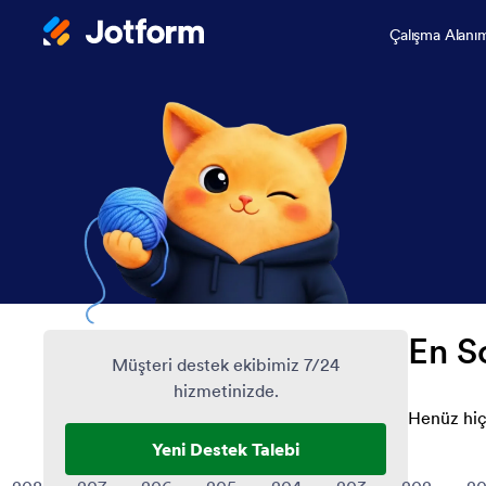
Çalışma Alanı
En S
Müşteri destek ekibimiz 7/24
hizmetinizde.
Henüz hiç
Yeni Destek Talebi