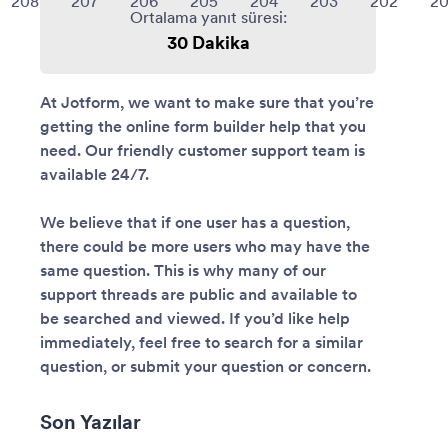
208
207
206
205
204
203
202
20
Ortalama yanıt süresi
:
30 Dakika
At Jotform, we want to make sure that you’re
getting the online form builder help that you
need. Our friendly customer support team is
available 24/7.
We believe that if one user has a question,
there could be more users who may have the
same question. This is why many of our
support threads are public and available to
be searched and viewed. If you’d like help
immediately, feel free to search for a similar
question, or submit your question or concern.
Son Yazılar