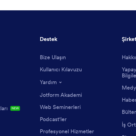
Destek
Şirke
Bize Ulaşın
Hakkı
Kullanıcı Kılavuzu
Yapay
Bilgile
Yardım
Medya
Jotform Akademi
Haber
Web Seminerleri
arı
NEW
Bülte
Podcast'ler
İş Ort
Profesyonel Hizmetler