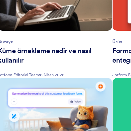
avsiye
Ürün
Küme örnekleme nedir ve nasıl
Formd
kullanılır
entegr
otform Editorial Team
6 Nisan 2026
Jotform E