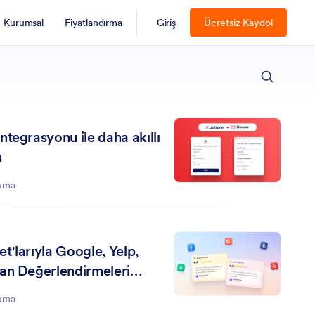
Kurumsal
Fiyatlandırma
Giriş
Ücretsiz Kaydol
KAPAT
tegrasyonu ile daha akıllı
n
kuma
t'larıyla Google, Yelp,
an Değerlendirmeleri
kuma