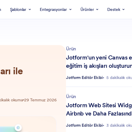
m
Şablonlar
Entegrasyonlar
Ürünler
Destek
Ürün
Jotform'un yeni Canvas en
eğitim iş akışları oluşturu
rı ile
Jotform Editör Ekibi
5 dakikalık o
Ürün
kikalık okuma
29 Temmuz 2026
Jotform Web Sitesi Widge
Airbnb ve Daha Fazlasınd
Toplayın ve Görüntüleyin
Jotform Editör Ekibi
3 dakikalık o