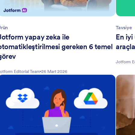
Ürün
Tavsiye
Jotform yapay zeka ile
En iyi
otomatikleştirilmesi gereken 6 temel
araçla
görev
Jotform E
otform Editorial Team
26 Mart 2026