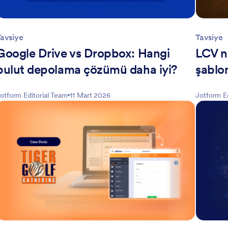
avsiye
Tavsiye
Google Drive vs Dropbox: Hangi
LCV ne
bulut depolama çözümü daha iyi?
şablon
otform Editorial Team
11 Mart 2026
Jotform E