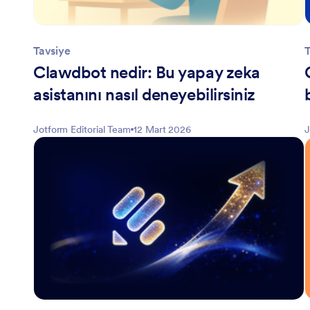
Tavsiye
T
Clawdbot nedir: Bu yapay zeka
asistanını nasıl deneyebilirsiniz
Jotform Editorial Team
12 Mart 2026
J